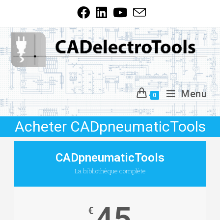
Menu
0
Acheter CADpneumaticTools
CADpneumaticTools
La bibliothèque complète
45
€