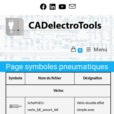
Skip
to
content
Menu
0
Page symboles pneumatiques
Symbole
Nom du fichier
Désignation
Vérins
SchePNEU-
Vérin double effet
verin_DE_amort_AR
simple avec